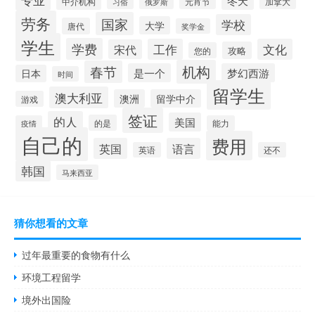
专业
冬天
中介机构
加拿大
俄罗斯
元宵节
习俗
劳务
国家
学校
大学
唐代
奖学金
学生
学费
工作
文化
宋代
攻略
您的
机构
春节
是一个
梦幻西游
日本
时间
留学生
澳大利亚
澳洲
留学中介
游戏
签证
的人
美国
的是
疫情
能力
自己的
费用
英国
语言
英语
还不
韩国
马来西亚
猜你想看的文章
过年最重要的食物有什么
环境工程留学
境外出国险