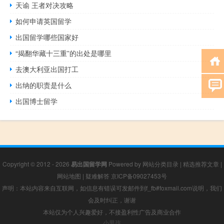
天谕 王者对决攻略
如何申请英国留学
出国留学哪些国家好
“揭翻华藏十三重”的出处是哪里
去澳大利亚出国打工
出纳的职责是什么
出国博士留学
Copyright © 2012 - 2026
易出国留学网
Powered by
网站分类目录
|
精选推荐文章
|
网站地图
|
疑难解答
京ICP备09027453号
声明：本站内容来自互联网，如信息有错误可发邮件到f_fb#foxmail.com说明，我们
会及时纠正，谢谢
本站仅为个人兴趣爱好，不接盈利性广告及商业合作
小男孩