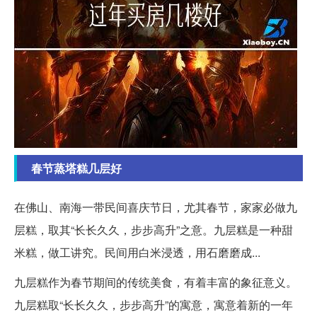
春节蒸塔糕几层好
在佛山、南海一带民间喜庆节日，尤其春节，家家必做九
层糕，取其“长长久久，步步高升”之意。九层糕是一种甜
米糕，做工讲究。民间用白米浸透，用石磨磨成...
九层糕作为春节期间的传统美食，有着丰富的象征意义。
九层糕取“长长久久，步步高升”的寓意，寓意着新的一年