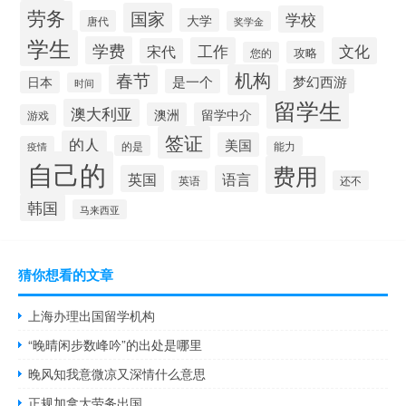
劳务
国家
学校
大学
唐代
奖学金
学生
学费
工作
文化
宋代
攻略
您的
机构
春节
是一个
梦幻西游
日本
时间
留学生
澳大利亚
澳洲
留学中介
游戏
签证
的人
美国
的是
疫情
能力
自己的
费用
英国
语言
英语
还不
韩国
马来西亚
猜你想看的文章
上海办理出国留学机构
“晚晴闲步数峰吟”的出处是哪里
晚风知我意微凉又深情什么意思
正规加拿大劳务出国