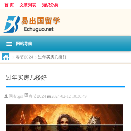
首 页
文章列表
知识分类
网站导航
>
春节2024
>
过年买房几楼好
过年买房几楼好
春节2024
网友:
gnl
2024-02-12 10:30:49