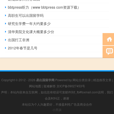
bbtpress听力（www bbtpress com资源下载）
高职生可以出国留学吗
研究生学费一年大约要多少
清华美院文化课大概要多少分
出国打工非洲
2012年春节是几号
Copyright © 2012 - 2026
易出国留学网
Powered by
网站分类目录
|
精选推荐文章
|
网站地图
|
疑难解答
京ICP备09027453号
声明：本站内容来自互联网，如信息有错误可发邮件到f_fb#foxmail.com说明，我们
会及时纠正，谢谢
本站仅为个人兴趣爱好，不接盈利性广告及商业合作
小男孩