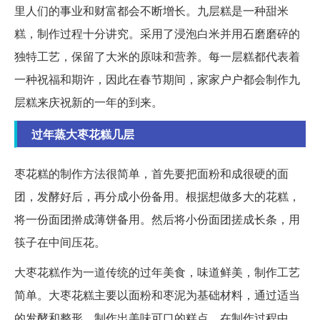
里人们的事业和财富都会不断增长。九层糕是一种甜米
糕，制作过程十分讲究。采用了浸泡白米并用石磨磨碎的
独特工艺，保留了大米的原味和营养。每一层糕都代表着
一种祝福和期许，因此在春节期间，家家户户都会制作九
层糕来庆祝新的一年的到来。
过年蒸大枣花糕几层
枣花糕的制作方法很简单，首先要把面粉和成很硬的面
团，发酵好后，再分成小份备用。根据想做多大的花糕，
将一份面团擀成薄饼备用。然后将小份面团搓成长条，用
筷子在中间压花。
大枣花糕作为一道传统的过年美食，味道鲜美，制作工艺
简单。大枣花糕主要以面粉和枣泥为基础材料，通过适当
的发酵和整形，制作出美味可口的糕点。在制作过程中，