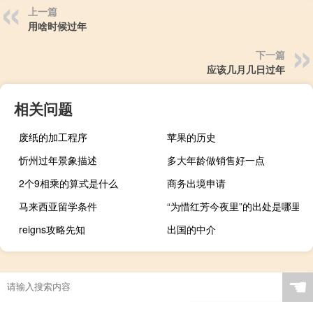
上一篇
用啥时候过年
下一篇
应该几月几日过年
相关问题
废纸的加工程序
苹果的历史
忻州过年景象描述
多大年龄做销售好一点
2个9相乘的算式是什么
商务出境申请
马来西亚留学条件
“为惜红芳今夜里”的出处是哪里
reigns攻略先知
出国的中介
☚