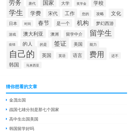
劳务
国家
学校
大学
唐代
奖学金
学生
学费
工作
文化
宋代
攻略
您的
机构
春节
是一个
梦幻西游
日本
时间
留学生
澳大利亚
澳洲
留学中介
游戏
签证
的人
美国
的是
疫情
能力
自己的
费用
英国
语言
英语
还不
韩国
马来西亚
猜你想看的文章
金茂出国
战国七雄分别是那七个国家
高中生出国美国
韩国留学好吗