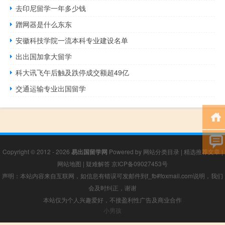
去印尼留学一年多少钱
蹭网器是什么东东
安徽科技学院一流本科专业建设名单
出出国加拿大留学
科大讯飞午后触及跌停成交额超49亿
交通运输专业出国留学
Copyright © 2012 - 2026
易出国留学网
Powered by
网站分类目录
|
精选推荐文章
|
网站地图
|
疑难解答
京ICP备09027453号
声明：本站内容来自互联网，如信息有错误可发邮件到f_fb#foxmail.com说明，我们
会及时纠正，谢谢
本站仅为个人兴趣爱好，不接盈利性广告及商业合作
小男孩