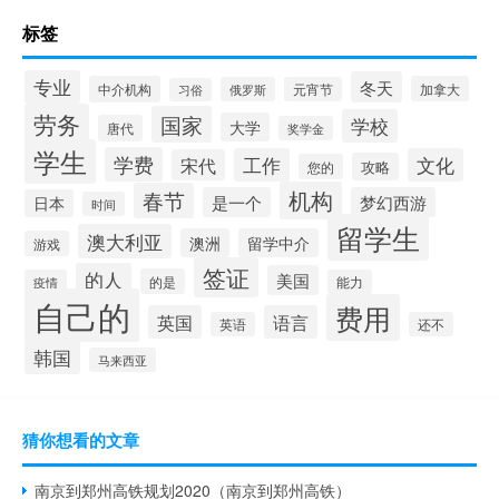
标签
专业
冬天
中介机构
加拿大
俄罗斯
元宵节
习俗
劳务
国家
学校
大学
唐代
奖学金
学生
学费
工作
文化
宋代
攻略
您的
机构
春节
是一个
梦幻西游
日本
时间
留学生
澳大利亚
澳洲
留学中介
游戏
签证
的人
美国
的是
疫情
能力
自己的
费用
英国
语言
英语
还不
韩国
马来西亚
猜你想看的文章
南京到郑州高铁规划2020（南京到郑州高铁）