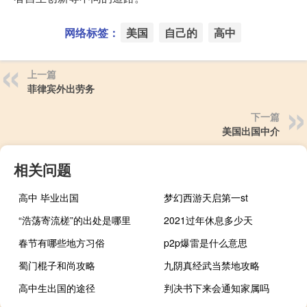
网络标签：
美国
自己的
高中
上一篇
菲律宾外出劳务
下一篇
美国出国中介
相关问题
高中 毕业出国
梦幻西游天启第一st
“浩荡寄流槎”的出处是哪里
2021过年休息多少天
春节有哪些地方习俗
p2p爆雷是什么意思
蜀门棍子和尚攻略
九阴真经武当禁地攻略
高中生出国的途径
判决书下来会通知家属吗