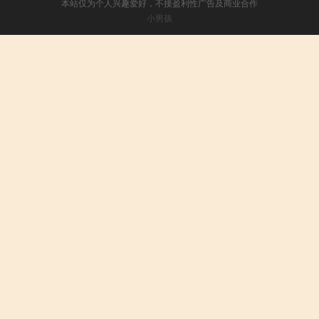
本站仅为个人兴趣爱好，不接盈利性广告及商业合作
小男孩