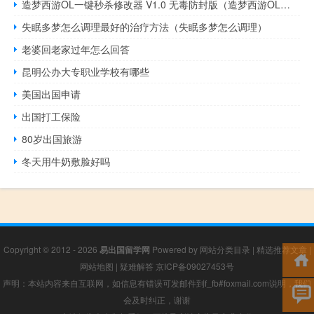
造梦西游OL一键秒杀修改器 V1.0 无毒防封版（造梦西游OL一键秒杀修改器 V1.0 无毒防封版功能简介）
失眠多梦怎么调理最好的治疗方法（失眠多梦怎么调理）
老婆回老家过年怎么回答
昆明公办大专职业学校有哪些
美国出国申请
出国打工保险
80岁出国旅游
冬天用牛奶敷脸好吗
Copyright © 2012 - 2026
易出国留学网
Powered by
网站分类目录
|
精选推荐文章
|
网站地图
|
疑难解答
京ICP备09027453号
声明：本站内容来自互联网，如信息有错误可发邮件到f_fb#foxmail.com说明，我们
会及时纠正，谢谢