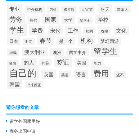
专业
冬天
中介机构
加拿大
俄罗斯
元宵节
习俗
劳务
国家
学校
大学
唐代
奖学金
学生
学费
工作
文化
宋代
攻略
您的
机构
春节
是一个
梦幻西游
日本
时间
留学生
澳大利亚
澳洲
留学中介
游戏
签证
的人
美国
的是
疫情
能力
自己的
费用
英国
语言
英语
还不
韩国
马来西亚
猜你想看的文章
留学外国哪里好
商务出国申请