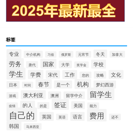
标签
专业
冬天
中介机构
加拿大
俄罗斯
元宵节
习俗
劳务
国家
学校
大学
唐代
奖学金
学生
学费
工作
文化
宋代
攻略
您的
机构
春节
是一个
梦幻西游
日本
时间
留学生
澳大利亚
澳洲
留学中介
游戏
签证
的人
美国
的是
疫情
能力
自己的
费用
英国
语言
英语
还不
韩国
马来西亚