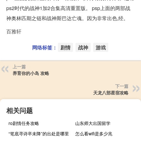
ps2时代的战神1加2合集高清重置版。 psp上面的两部战
神奥林匹期之链和战神斯巴达亡魂。因为非常出色,经。
百雅轩
网络标签：
剧情
战神
游戏
上一篇
养育你的小岛 攻略
下一篇
天龙八部星宿攻略
相关问题
ro剧情任务攻略
山东师大出国留学
“笔底寻诗卒未降”的出处是哪里
怎么看wifi是多少兆