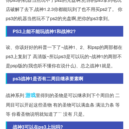
店破解了去下,战神1.2.3你都能玩到了也不用买ps2了。 你
ps3的机器当然玩不了ps2的光盘啊,把你的ps3拿到。
PS3上能不能玩战神1和战神2?
诶、你该好好的科普一下了~战神1、2、和psp的两部都在
ps3上复刻了 高清版~所以ps3是可以玩的~战神1的两部不
是psp版的(我也听不懂你在说什么)、总之战神1就是。
ps3战神1是否有二周目继承要素啊
游戏
战神系列
里得到的圣物是可以继承到下个周目的 二
周目可以开起这些圣物 有的圣物可以满血条 满法力条 等
等 你看圣物说明就知道了``` 没有 只是。
战神3可以在ps3上玩吗?