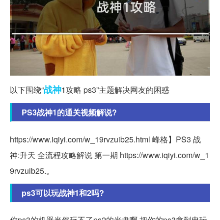
战神
以下围绕“
1攻略 ps3”主题解决网友的困惑
PS3战神1的通关视频解说?
https://www.iqiyi.com/w_19rvzuib25.html 峰格】PS3 战
神:升天 全流程攻略解说 第一期 https://www.iqiyi.com/w_1
9rvzuib25.。
ps3可以玩战神1和2吗?
你ps3的机器当然玩不了ps2的光盘啊,把你的ps3拿到电玩