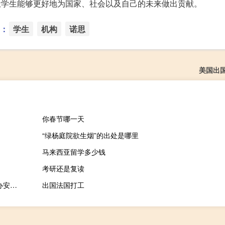
，让学生能够更好地为国家、社会以及自己的未来做出贡献。
：
学生
机构
诺思
美国出
你春节哪一天
“绿杨庭院欲生烟”的出处是哪里
马来西亚留学多少钱
考研还是复读
肇庆市鼎湖区坑口街道办安安托儿所(关于肇庆市鼎湖区坑口街道办安安托儿所简述)
出国法国打工