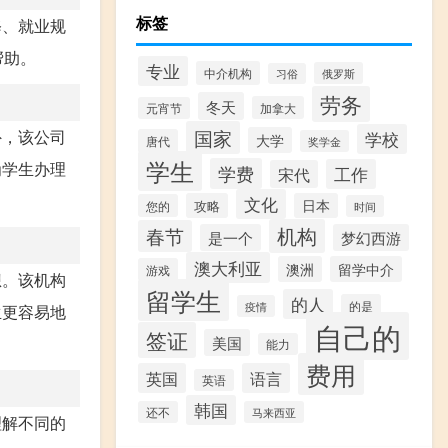
标签
修、就业规
帮助。
专业
中介机构
俄罗斯
习俗
劳务
冬天
加拿大
元宵节
国家
外，该公司
学校
大学
唐代
奖学金
学生
为学生办理
学费
工作
宋代
文化
攻略
日本
您的
时间
机构
春节
是一个
梦幻西游
澳大利亚
澳洲
留学中介
游戏
想。该机构
留学生
的人
的是
疫情
生更容易地
自己的
签证
美国
能力
费用
英国
语言
英语
韩国
还不
马来西亚
理解不同的