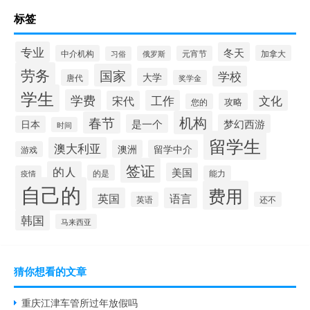
标签
专业
冬天
中介机构
加拿大
俄罗斯
元宵节
习俗
劳务
国家
学校
大学
唐代
奖学金
学生
学费
工作
文化
宋代
攻略
您的
机构
春节
是一个
梦幻西游
日本
时间
留学生
澳大利亚
澳洲
留学中介
游戏
签证
的人
美国
的是
疫情
能力
自己的
费用
英国
语言
英语
还不
韩国
马来西亚
猜你想看的文章
重庆江津车管所过年放假吗