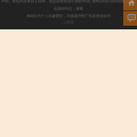
声明：本站内容来自互联网，如信息有错误可发邮件到f_fb#foxmail.com说明，我们
会及时纠正，谢谢
本站仅为个人兴趣爱好，不接盈利性广告及商业合作
小男孩