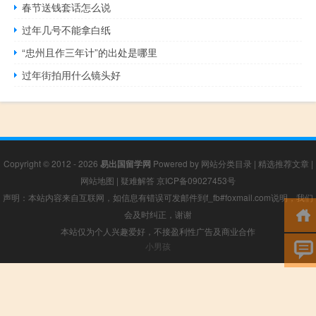
春节送钱套话怎么说
过年几号不能拿白纸
“忠州且作三年计”的出处是哪里
过年街拍用什么镜头好
Copyright © 2012 - 2026
易出国留学网
Powered by
网站分类目录
|
精选推荐文章
|
网站地图
|
疑难解答
京ICP备09027453号
声明：本站内容来自互联网，如信息有错误可发邮件到f_fb#foxmail.com说明，我们
会及时纠正，谢谢
本站仅为个人兴趣爱好，不接盈利性广告及商业合作
小男孩