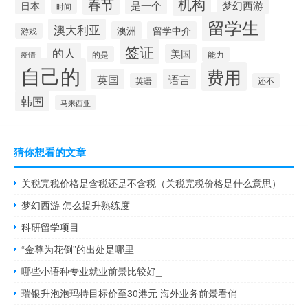
机构
春节
是一个
梦幻西游
日本
时间
留学生
澳大利亚
澳洲
留学中介
游戏
签证
的人
美国
的是
疫情
能力
自己的
费用
英国
语言
英语
还不
韩国
马来西亚
猜你想看的文章
关税完税价格是含税还是不含税（关税完税价格是什么意思）
梦幻西游 怎么提升熟练度
科研留学项目
“金尊为花倒”的出处是哪里
哪些小语种专业就业前景比较好_
瑞银升泡泡玛特目标价至30港元 海外业务前景看俏