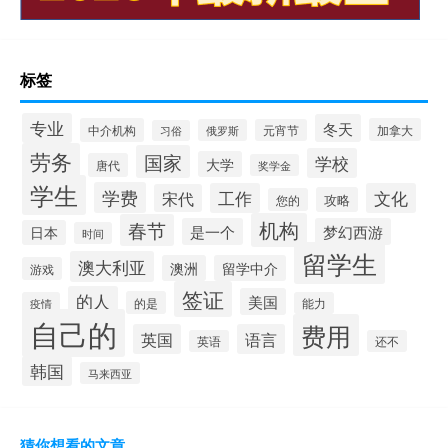
标签
专业
冬天
中介机构
加拿大
俄罗斯
元宵节
习俗
劳务
国家
学校
大学
唐代
奖学金
学生
学费
工作
文化
宋代
攻略
您的
机构
春节
是一个
梦幻西游
日本
时间
留学生
澳大利亚
澳洲
留学中介
游戏
签证
的人
美国
的是
疫情
能力
自己的
费用
英国
语言
英语
还不
韩国
马来西亚
猜你想看的文章