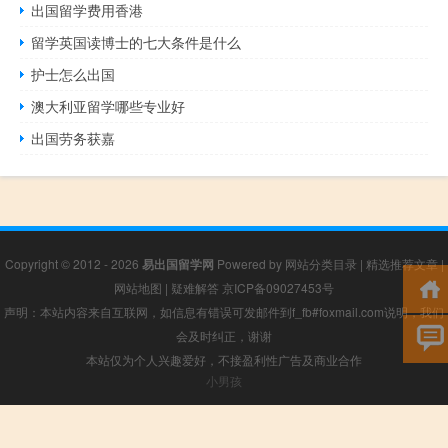
出国留学费用香港
留学英国读博士的七大条件是什么
护士怎么出国
澳大利亚留学哪些专业好
出国劳务获嘉
Copyright © 2012 - 2026
易出国留学网
Powered by
网站分类目录
|
精选推荐文章
|
网站地图
|
疑难解答
京ICP备09027453号
声明：本站内容来自互联网，如信息有错误可发邮件到f_fb#foxmail.com说明，我们
会及时纠正，谢谢
本站仅为个人兴趣爱好，不接盈利性广告及商业合作
小男孩