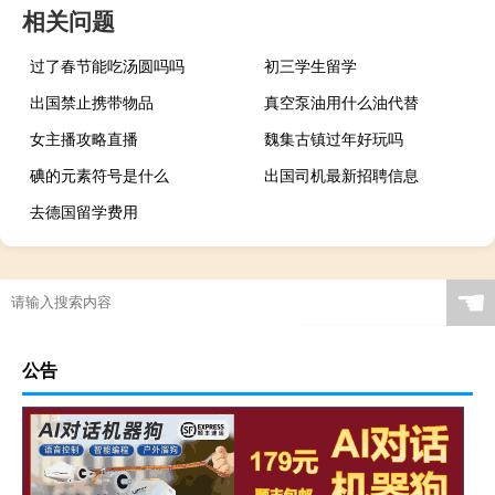
相关问题
过了春节能吃汤圆吗吗
初三学生留学
出国禁止携带物品
真空泵油用什么油代替
女主播攻略直播
魏集古镇过年好玩吗
碘的元素符号是什么
出国司机最新招聘信息
去德国留学费用
☚
公告