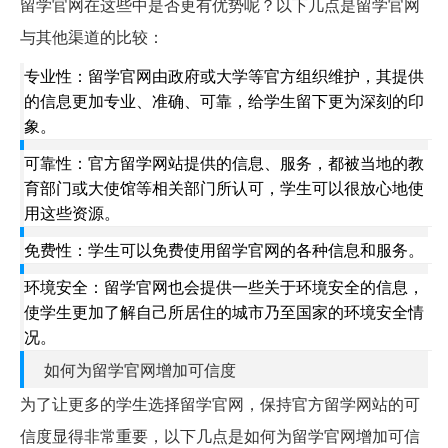
留学官网在这些中是否更有优势呢？以下几点是留学官网
与其他渠道的比较：
专业性：留学官网由政府或大学等官方组织维护，其提供
的信息更加专业、准确、可靠，给学生留下更为深刻的印
象。
可靠性：官方留学网站提供的信息、服务，都被当地的教
育部门或大使馆等相关部门所认可，学生可以很放心地使
用这些资源。
免费性：学生可以免费使用留学官网的各种信息和服务。
环境安全：留学官网也会提供一些关于环境安全的信息，
使学生更加了解自己所居住的城市乃至国家的环境安全情
况。
如何为留学官网增加可信度
为了让更多的学生选择留学官网，保持官方留学网站的可
信度显得非常重要，以下几点是如何为留学官网增加可信