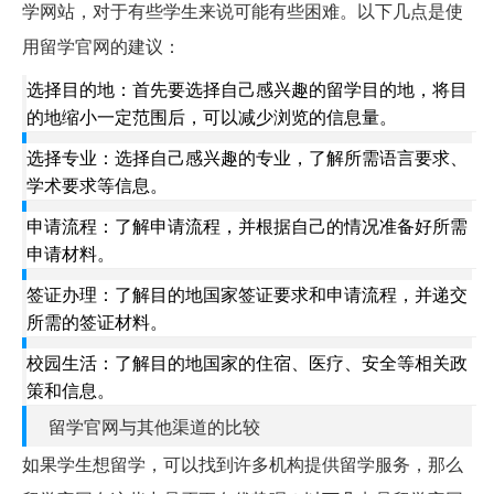
学网站，对于有些学生来说可能有些困难。以下几点是使
用留学官网的建议：
选择目的地：首先要选择自己感兴趣的留学目的地，将目
的地缩小一定范围后，可以减少浏览的信息量。
选择专业：选择自己感兴趣的专业，了解所需语言要求、
学术要求等信息。
申请流程：了解申请流程，并根据自己的情况准备好所需
申请材料。
签证办理：了解目的地国家签证要求和申请流程，并递交
所需的签证材料。
校园生活：了解目的地国家的住宿、医疗、安全等相关政
策和信息。
留学官网与其他渠道的比较
如果学生想留学，可以找到许多机构提供留学服务，那么