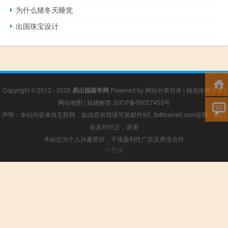
为什么猪冬天睡觉
出国珠宝设计
Copyright © 2012 - 2026
易出国留学网
Powered by
网站分类目录
|
精选推荐文章
|
网站地图
|
疑难解答
京ICP备09027453号
声明：本站内容来自互联网，如信息有错误可发邮件到f_fb#foxmail.com说明，我们
会及时纠正，谢谢
本站仅为个人兴趣爱好，不接盈利性广告及商业合作
小男孩