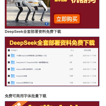
DeepSeek全套部署资料免费下载
免费可商用字体批量下载