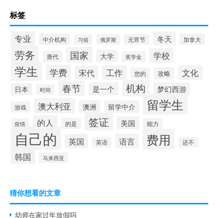
标签
专业
冬天
中介机构
加拿大
俄罗斯
元宵节
习俗
劳务
国家
学校
大学
唐代
奖学金
学生
学费
工作
文化
宋代
攻略
您的
机构
春节
是一个
梦幻西游
日本
时间
留学生
澳大利亚
澳洲
留学中介
游戏
签证
的人
美国
的是
疫情
能力
自己的
费用
英国
语言
英语
还不
韩国
马来西亚
猜你想看的文章
幼师在家过年放假吗