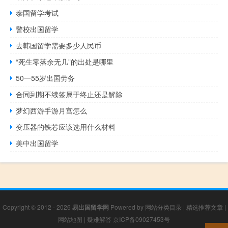
泰国留学考试
警校出国留学
去韩国留学需要多少人民币
“死生零落余无几”的出处是哪里
50一55岁出国劳务
合同到期不续签属于终止还是解除
梦幻西游手游月宫怎么
变压器的铁芯应该选用什么材料
美中出国留学
Copyright © 2012 - 2026
易出国留学网
Powered by
网站分类目录
|
精选推荐文章
|
网站地图
|
疑难解答
京ICP备09027453号