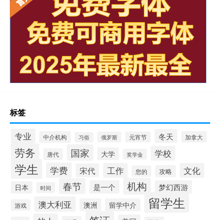
标签
专业
冬天
中介机构
加拿大
俄罗斯
元宵节
习俗
劳务
国家
学校
大学
唐代
奖学金
学生
学费
工作
文化
宋代
攻略
您的
机构
春节
是一个
梦幻西游
日本
时间
留学生
澳大利亚
澳洲
留学中介
游戏