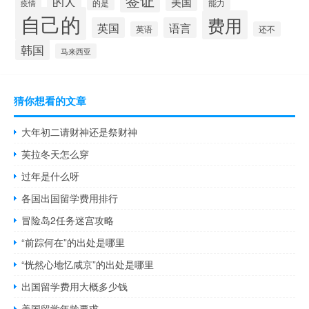
签证
的人
美国
的是
疫情
能力
自己的
费用
英国
语言
英语
还不
韩国
马来西亚
猜你想看的文章
大年初二请财神还是祭财神
芙拉冬天怎么穿
过年是什么呀
各国出国留学费用排行
冒险岛2任务迷宫攻略
“前踪何在”的出处是哪里
“恍然心地忆咸京”的出处是哪里
出国留学费用大概多少钱
美国留学年龄要求