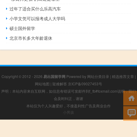
过年了适合买什么乐高汽车
小学文凭可以报考成人大学吗
硕士国外留学
北京市长多大年龄退休
Copyright © 2012 - 2026
易出国留学网
Powered by
网站分类目录
|
精选推荐文章
|
网站地图
|
疑难解答
京ICP备09027453号
声明：本站内容来自互联网，如信息有错误可发邮件到f_fb#foxmail.com说明，我们
会及时纠正，谢谢
本站仅为个人兴趣爱好，不接盈利性广告及商业合作
小男孩