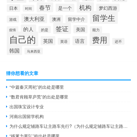
机构
春节
是一个
梦幻西游
日本
时间
留学生
澳大利亚
澳洲
留学中介
游戏
签证
的人
美国
的是
疫情
能力
自己的
费用
英国
语言
英语
还不
韩国
马来西亚
猜你想看的文章
“中篇秦灭周祀”的出处是哪里
“数君肯顾草庐荒”的出处是哪里
出国珠宝设计专业
河南出国留学机构
为什么规定辅路车让主路车先行?（为什么规定辅路车让主路车先行）
“移篱力更弘”的出处是哪里