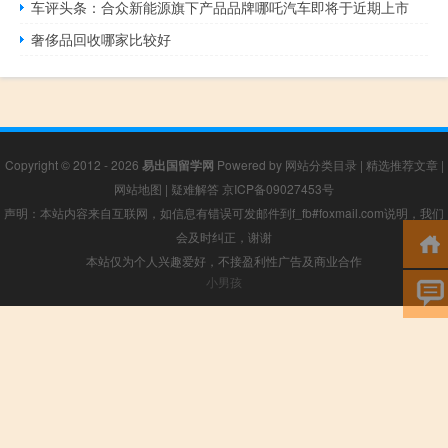
车评头条：合众新能源旗下产品品牌哪吒汽车即将于近期上市
奢侈品回收哪家比较好
Copyright © 2012 - 2026
易出国留学网
Powered by
网站分类目录
|
精选推荐文章
|
网站地图
|
疑难解答
京ICP备09027453号
声明：本站内容来自互联网，如信息有错误可发邮件到f_fb#foxmail.com说明，我们
会及时纠正，谢谢
本站仅为个人兴趣爱好，不接盈利性广告及商业合作
小男孩