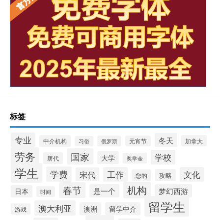
标签
专业
冬天
中介机构
加拿大
俄罗斯
元宵节
习俗
劳务
国家
学校
大学
唐代
奖学金
学生
学费
工作
文化
宋代
攻略
您的
机构
春节
是一个
梦幻西游
日本
时间
留学生
澳大利亚
澳洲
留学中介
游戏