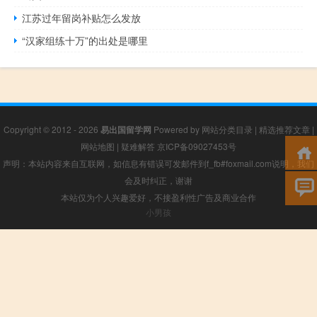
江苏过年留岗补贴怎么发放
“汉家组练十万”的出处是哪里
Copyright © 2012 - 2026
易出国留学网
Powered by
网站分类目录
|
精选推荐文章
|
网站地图
|
疑难解答
京ICP备09027453号
声明：本站内容来自互联网，如信息有错误可发邮件到f_fb#foxmail.com说明，我们
会及时纠正，谢谢
本站仅为个人兴趣爱好，不接盈利性广告及商业合作
小男孩