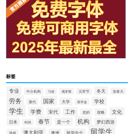
标签
专业
冬天
中介机构
加拿大
俄罗斯
元宵节
习俗
劳务
国家
学校
大学
唐代
奖学金
学生
学费
工作
文化
宋代
攻略
您的
机构
春节
是一个
梦幻西游
日本
时间
留学生
澳大利亚
澳洲
留学中介
游戏