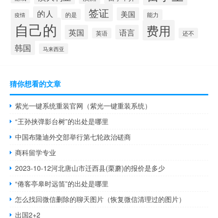
签证
的人
美国
的是
疫情
能力
自己的
费用
英国
语言
英语
还不
韩国
马来西亚
猜你想看的文章
紫光一键系统重装官网（紫光一键重装系统）
“王孙挟弹影台树”的出处是哪里
中国布隆迪外交部举行第七轮政治磋商
商科留学专业
2023-10-12河北唐山市迁西县(栗蘑)的报价是多少
“倦客亭皋时远笛”的出处是哪里
怎么找回微信删除的聊天图片（恢复微信清理过的图片）
出国2+2