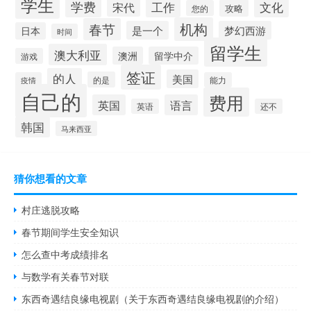
学生
学费
工作
文化
宋代
攻略
您的
机构
春节
是一个
梦幻西游
日本
时间
留学生
澳大利亚
澳洲
留学中介
游戏
签证
的人
美国
的是
疫情
能力
自己的
费用
英国
语言
英语
还不
韩国
马来西亚
猜你想看的文章
村庄逃脱攻略
春节期间学生安全知识
怎么查中考成绩排名
与数学有关春节对联
东西奇遇结良缘电视剧（关于东西奇遇结良缘电视剧的介绍）