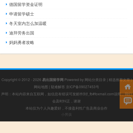
德国留学资金证明
申请留学硕士
冬天室内怎么加温暖
迪拜劳务出国
妈妈勇者攻略
Copyright © 2012 - 2026
易出国留学网
Powered by
网站分类目录
|
精选推荐文章
|
网站地图
|
疑难解答
京ICP备09027453号
声明：本站内容来自互联网，如信息有错误可发邮件到f_fb#foxmail.com说明，我们
会及时纠正，谢谢
本站仅为个人兴趣爱好，不接盈利性广告及商业合作
小男孩