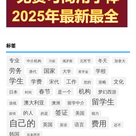
标签
专业
冬天
中介机构
加拿大
俄罗斯
元宵节
习俗
劳务
国家
学校
大学
唐代
奖学金
学生
学费
工作
文化
宋代
攻略
您的
机构
春节
是一个
梦幻西游
日本
时间
留学生
澳大利亚
澳洲
留学中介
游戏
签证
的人
美国
的是
疫情
能力
自己的
费用
英国
语言
英语
还不
韩国
马来西亚