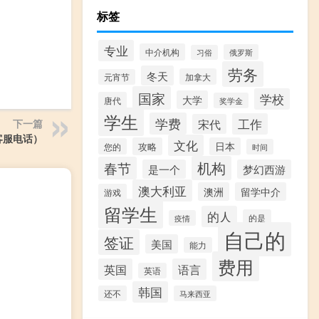
标签
专业
中介机构
俄罗斯
习俗
劳务
冬天
加拿大
元宵节
国家
学校
大学
唐代
奖学金
学生
学费
工作
宋代
下一篇
客服电话）
文化
攻略
日本
您的
时间
机构
春节
是一个
梦幻西游
澳大利亚
澳洲
留学中介
游戏
留学生
的人
的是
疫情
自己的
签证
美国
能力
费用
英国
语言
英语
韩国
还不
马来西亚