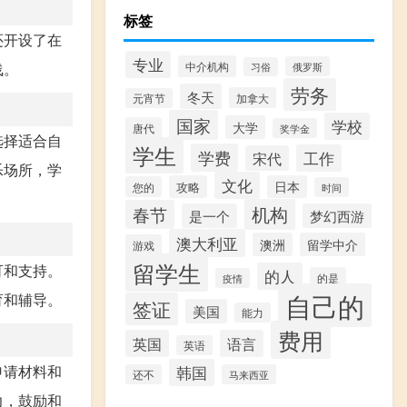
标签
还开设了在
专业
中介机构
浅。
俄罗斯
习俗
劳务
冬天
加拿大
元宵节
国家
学校
大学
唐代
奖学金
选择适合自
学生
学费
工作
宋代
乐场所，学
文化
攻略
日本
您的
时间
机构
春节
是一个
梦幻西游
澳大利亚
澳洲
留学中介
游戏
留学生
可和支持。
的人
的是
疫情
自己的
育和辅导。
签证
美国
能力
费用
英国
语言
英语
申请材料和
韩国
还不
马来西亚
力，鼓励和