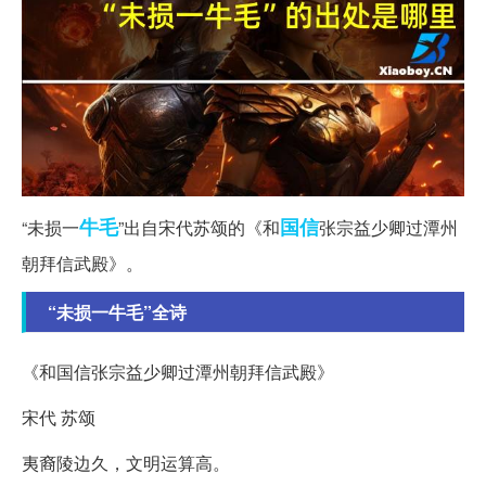
牛毛
国信
“未损一
”出自宋代苏颂的《和
张宗益少卿过潭州
朝拜信武殿》。
“未损一牛毛”全诗
《和国信张宗益少卿过潭州朝拜信武殿》
宋代 苏颂
夷裔陵边久，文明运算高。