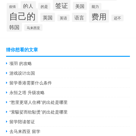
签证
的人
美国
的是
疫情
能力
自己的
费用
英国
语言
英语
还不
韩国
马来西亚
猜你想看的文章
项羽 的攻略
游戏设计出国
留学香港需要什么条件
永恒之塔 升级攻略
“愁里更堪人住稀”的出处是哪里
“萦馺娑而欸駘烫”的出处是哪里
留学陪读签证
去马来西亚 留学