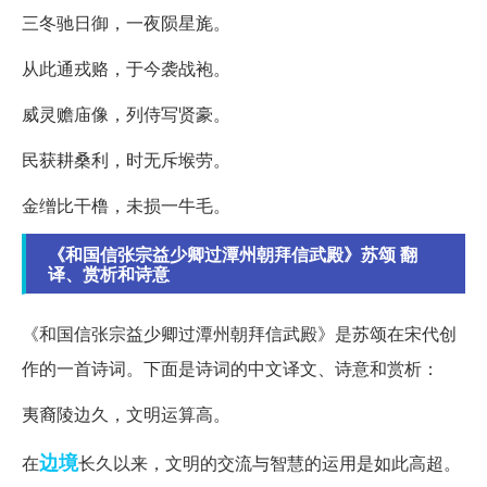
三冬驰日御，一夜陨星旄。
从此通戎赂，于今袭战袍。
威灵赡庙像，列侍写贤豪。
民获耕桑利，时无斥堠劳。
金缯比干橹，未损一牛毛。
《和国信张宗益少卿过潭州朝拜信武殿》苏颂 翻
译、赏析和诗意
《和国信张宗益少卿过潭州朝拜信武殿》是苏颂在宋代创
作的一首诗词。下面是诗词的中文译文、诗意和赏析：
夷裔陵边久，文明运算高。
边境
在
长久以来，文明的交流与智慧的运用是如此高超。