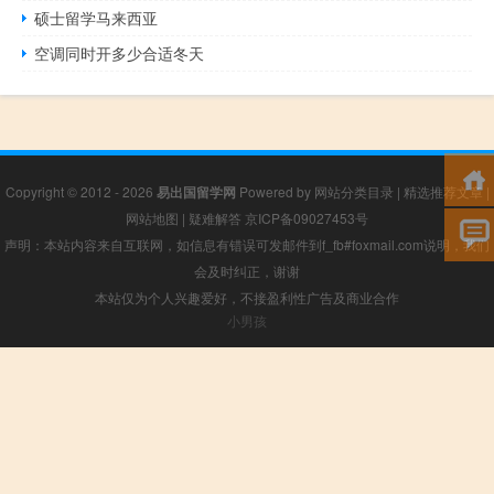
硕士留学马来西亚
空调同时开多少合适冬天
Copyright © 2012 - 2026
易出国留学网
Powered by
网站分类目录
|
精选推荐文章
|
网站地图
|
疑难解答
京ICP备09027453号
声明：本站内容来自互联网，如信息有错误可发邮件到f_fb#foxmail.com说明，我们
会及时纠正，谢谢
本站仅为个人兴趣爱好，不接盈利性广告及商业合作
小男孩