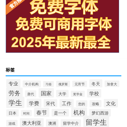
标签
专业
冬天
中介机构
加拿大
俄罗斯
元宵节
习俗
劳务
国家
学校
大学
唐代
奖学金
学生
学费
工作
文化
宋代
攻略
您的
机构
春节
是一个
梦幻西游
日本
时间
留学生
澳大利亚
澳洲
留学中介
游戏