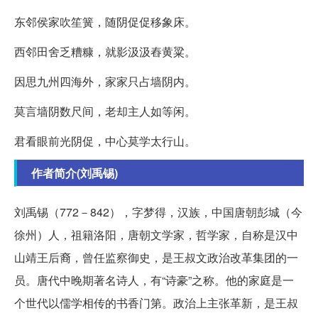
东邻侯家吹笙簧，随阴促促移象床。
西邻田舍乏糟糠，就影汲汲舂黄粱。
因思九州四海外，家家只占墙阴内。
莫言墙阴数尺间，老却主人如等闲。
君看眼前光阴促，中心莫学太行山。
作者简介(刘禹锡)
刘禹锡（772－842），字梦得，汉族，中国唐朝彭城（今
徐州）人，祖籍洛阳，唐朝文学家，哲学家，自称是汉中
山靖王后裔，曾任监察御史，是王叔文政治改革集团的一
员。唐代中晚期著名诗人，有“诗豪”之称。他的家庭是一
个世代以儒学相传的书香门第。政治上主张革新，是王叔