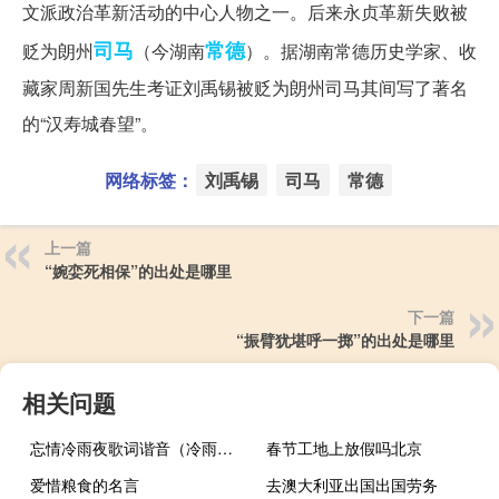
文派政治革新活动的中心人物之一。后来永贞革新失败被
司马
常德
贬为朗州
（今湖南
）。据湖南常德历史学家、收
藏家周新国先生考证刘禹锡被贬为朗州司马其间写了著名
的“汉寿城春望”。
网络标签：
刘禹锡
司马
常德
上一篇
“婉娈死相保”的出处是哪里
下一篇
“振臂犹堪呼一掷”的出处是哪里
相关问题
忘情冷雨夜歌词谐音（冷雨夜歌词谐音）
春节工地上放假吗北京
爱惜粮食的名言
去澳大利亚出国出国劳务