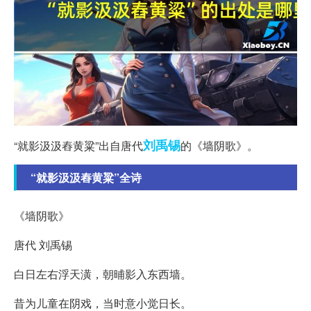
刘禹锡
“就影汲汲舂黄粱”出自唐代
的《墙阴歌》。
“就影汲汲舂黄粱”全诗
《墙阴歌》
唐代 刘禹锡
白日左右浮天潢，朝晡影入东西墙。
昔为儿童在阴戏，当时意小觉日长。