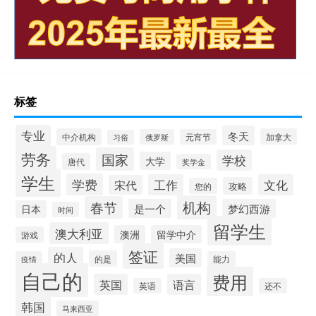
标签
专业
冬天
中介机构
加拿大
俄罗斯
元宵节
习俗
劳务
国家
学校
大学
唐代
奖学金
学生
学费
工作
文化
宋代
攻略
您的
机构
春节
是一个
梦幻西游
日本
时间
留学生
澳大利亚
澳洲
留学中介
游戏
签证
的人
美国
的是
疫情
能力
自己的
费用
英国
语言
英语
还不
韩国
马来西亚