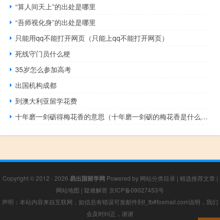
“算人间天上”的出处是哪里
“吾师视化身”的出处是哪里
只能用qq不能打开网页（只能上qq不能打开网页）
死线守门员什么梗
35岁怎么参加高考
出国机构成都
到澳大利亚留学花费
十年磨一剑砺得梅花香的意思（十年磨一剑砺的梅花香是什么意思）
Copyright © 2012 - 2026
易出国留学网
Powered by
网站分类目录
|
精选推荐文章
|
网站地图
|
疑难解答
京ICP备09027453号
声明：本站内容来自互联网，如信息有错误可发邮件到f_fb#foxmail.com说明，我们
会及时纠正，谢谢