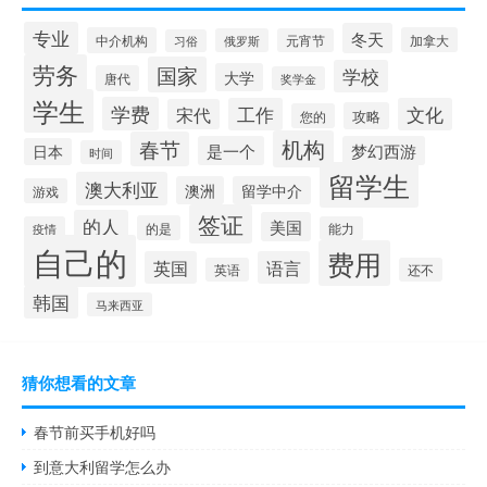
专业
冬天
中介机构
加拿大
俄罗斯
元宵节
习俗
劳务
国家
学校
大学
唐代
奖学金
学生
学费
工作
文化
宋代
攻略
您的
机构
春节
是一个
梦幻西游
日本
时间
留学生
澳大利亚
澳洲
留学中介
游戏
签证
的人
美国
的是
疫情
能力
自己的
费用
英国
语言
英语
还不
韩国
马来西亚
猜你想看的文章
春节前买手机好吗
到意大利留学怎么办