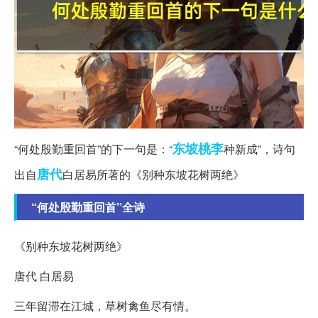
东坡
桃李
“何处殷勤重回首”的下一句是：“
种新成”，诗句
唐代
出自
白居易所著的《别种东坡花树两绝》
“何处殷勤重回首”全诗
《别种东坡花树两绝》
唐代 白居易
三年留滞在江城，草树禽鱼尽有情。