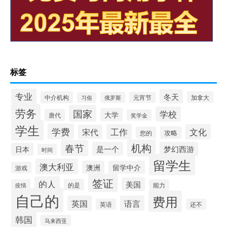
标签
专业
冬天
中介机构
加拿大
俄罗斯
元宵节
习俗
劳务
国家
学校
大学
唐代
奖学金
学生
学费
工作
文化
宋代
攻略
您的
机构
春节
是一个
梦幻西游
日本
时间
留学生
澳大利亚
澳洲
留学中介
游戏
签证
的人
美国
的是
疫情
能力
自己的
费用
英国
语言
英语
还不
韩国
马来西亚