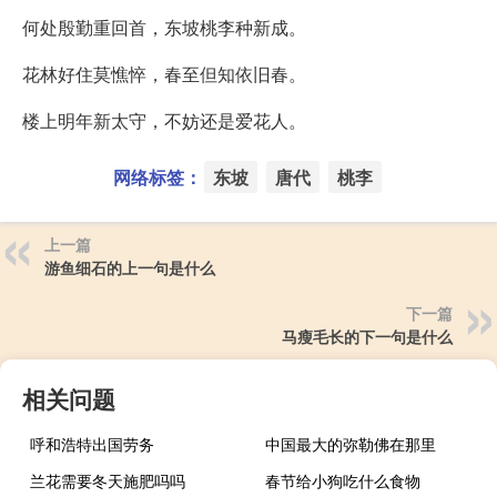
何处殷勤重回首，东坡桃李种新成。
花林好住莫憔悴，春至但知依旧春。
楼上明年新太守，不妨还是爱花人。
网络标签：
东坡
唐代
桃李
上一篇
游鱼细石的上一句是什么
下一篇
马瘦毛长的下一句是什么
相关问题
呼和浩特出国劳务
中国最大的弥勒佛在那里
兰花需要冬天施肥吗吗
春节给小狗吃什么食物