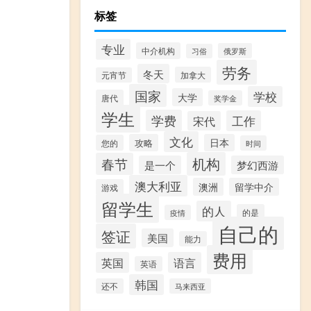
标签
专业
中介机构
俄罗斯
习俗
劳务
冬天
加拿大
元宵节
国家
学校
大学
唐代
奖学金
学生
学费
工作
宋代
文化
攻略
日本
您的
时间
机构
春节
是一个
梦幻西游
澳大利亚
澳洲
留学中介
游戏
留学生
的人
的是
疫情
自己的
签证
美国
能力
费用
英国
语言
英语
韩国
还不
马来西亚