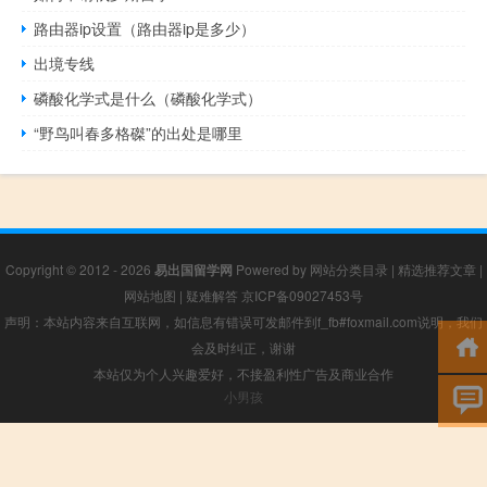
路由器ip设置（路由器ip是多少）
出境专线
磷酸化学式是什么（磷酸化学式）
“野鸟叫春多格磔”的出处是哪里
Copyright © 2012 - 2026
易出国留学网
Powered by
网站分类目录
|
精选推荐文章
|
网站地图
|
疑难解答
京ICP备09027453号
声明：本站内容来自互联网，如信息有错误可发邮件到f_fb#foxmail.com说明，我们
会及时纠正，谢谢
本站仅为个人兴趣爱好，不接盈利性广告及商业合作
小男孩