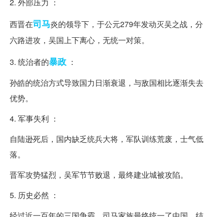
2. 外部压力 ：
司马
西晋在
炎的领导下，于公元279年发动灭吴之战，分
六路进攻，吴国上下离心，无统一对策。
暴政
3. 统治者的
：
孙皓的统治方式导致国力日渐衰退，与敌国相比逐渐失去
优势。
4. 军事失利 ：
自陆逊死后，国内缺乏统兵大将，军队训练荒废，士气低
落。
晋军攻势猛烈，吴军节节败退，最终建业城被攻陷。
5. 历史必然 ：
经过近一百年的三国争霸，司马家族最终统一了中国，结