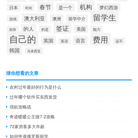
机构
春节
是一个
梦幻西游
日本
时间
留学生
澳大利亚
澳洲
留学中介
游戏
签证
的人
美国
的是
疫情
能力
自己的
费用
英国
语言
英语
还不
韩国
马来西亚
猜你想看的文章
农村过年最好的行为是什么
过年哪个软件买东西发货
强欲攻略战
奇迹暖暖公主级7-2攻略
72家房客多大年龄
如何申请俄罗斯留学