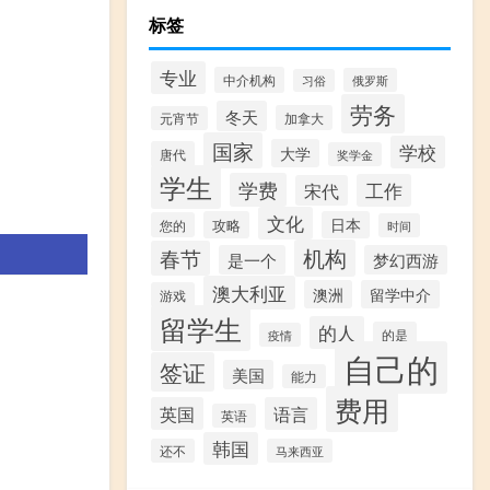
标签
专业
中介机构
俄罗斯
习俗
劳务
冬天
加拿大
元宵节
国家
学校
大学
唐代
奖学金
学生
学费
工作
宋代
文化
攻略
日本
您的
时间
机构
春节
是一个
梦幻西游
澳大利亚
澳洲
留学中介
游戏
留学生
的人
的是
疫情
自己的
签证
美国
能力
费用
英国
语言
英语
韩国
还不
马来西亚