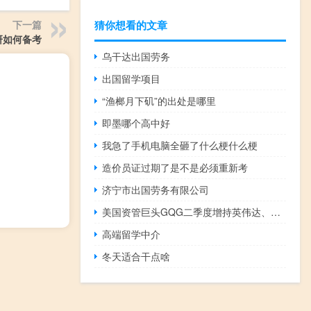
猜你想看的文章
下一篇
研如何备考
乌干达出国劳务
出国留学项目
“渔榔月下矶”的出处是哪里
即墨哪个高中好
我急了手机电脑全砸了什么梗什么梗
造价员证过期了是不是必须重新考
济宁市出国劳务有限公司
美国资管巨头GQG二季度增持英伟达、苹果、Alphabet和亚马逊
高端留学中介
冬天适合干点啥