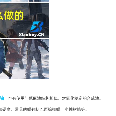
油
，也有使用与蓖麻油结构相似、对氧化稳定的合成油。
增加硬度。常见的蜡包括巴西棕榈蜡、小烛树蜡等。