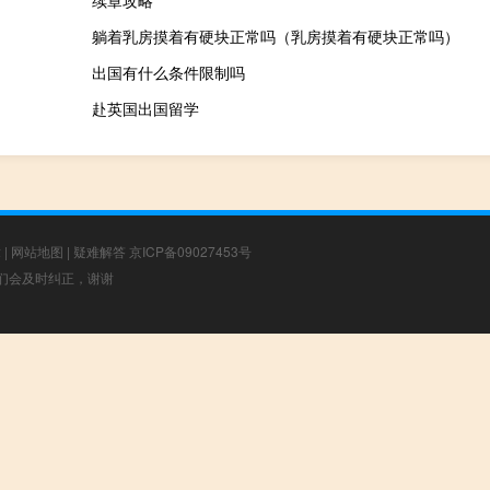
续章攻略
躺着乳房摸着有硬块正常吗（乳房摸着有硬块正常吗）
出国有什么条件限制吗
赴英国出国留学
章
|
网站地图
|
疑难解答
京ICP备09027453号
，我们会及时纠正，谢谢