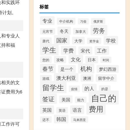
论和实践环
标签
持计划。
专业
中介机构
俄罗斯
习俗
劳务
冬天
加拿大
元宵节
人和专业人
国家
学校
大学
唐代
奖学金
支持和福
学生
学费
工作
宋代
文化
攻略
日本
您的
时间
机构
春节
是一个
梦幻西游
澳大利亚
澳洲
留学中介
游戏
供相关的文
留学生
的人
的是
疫情
证费用为6
自己的
签证
美国
能力
费用
英国
语言
英语
韩国
还不
马来西亚
请工作许可