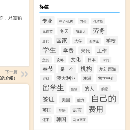
标签
称，只需输
专业
中介机构
俄罗斯
习俗
劳务
冬天
加拿大
元宵节
国家
学校
大学
唐代
奖学金
学生
学费
工作
宋代
文化
攻略
日本
您的
时间
机构
春节
是一个
梦幻西游
下一篇
澳大利亚
试的介绍）
澳洲
留学中介
游戏
留学生
的人
的是
疫情
自己的
签证
美国
能力
费用
英国
语言
英语
韩国
还不
马来西亚