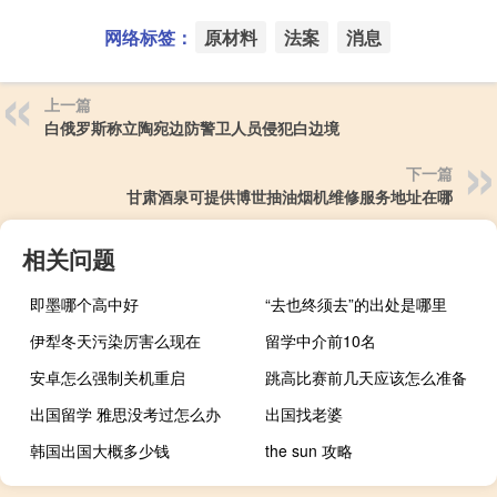
网络标签：
原材料
法案
消息
上一篇
白俄罗斯称立陶宛边防警卫人员侵犯白边境
下一篇
甘肃酒泉可提供博世抽油烟机维修服务地址在哪
相关问题
即墨哪个高中好
“去也终须去”的出处是哪里
伊犁冬天污染厉害么现在
留学中介前10名
安卓怎么强制关机重启
跳高比赛前几天应该怎么准备
出国留学 雅思没考过怎么办
出国找老婆
韩国出国大概多少钱
the sun 攻略