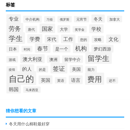
标签
专业
冬天
中介机构
加拿大
俄罗斯
元宵节
习俗
劳务
国家
学校
大学
唐代
奖学金
学生
学费
工作
文化
宋代
攻略
您的
机构
春节
是一个
梦幻西游
日本
时间
留学生
澳大利亚
澳洲
留学中介
游戏
签证
的人
美国
的是
疫情
能力
自己的
费用
英国
语言
英语
还不
韩国
马来西亚
猜你想看的文章
冬天用什么棉鞋最好穿