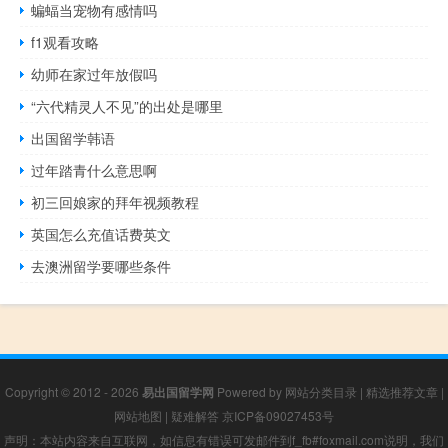
蝙蝠当宠物有感情吗
f1观看攻略
幼师在家过年放假吗
“六代精灵人不见”的出处是哪里
出国留学韩语
过年踏青什么意思啊
初三回娘家的拜年视频教程
英国怎么充值话费英文
去澳洲留学要哪些条件
Copyright © 2012 - 2026
易出国留学网
Powered by
网站分类目录
|
精选推荐文章
|
网站地图
|
疑难解答
京ICP备09027453号
声明：本站内容来自互联网，如信息有错误可发邮件到f_fb#foxmail.com说明，我们