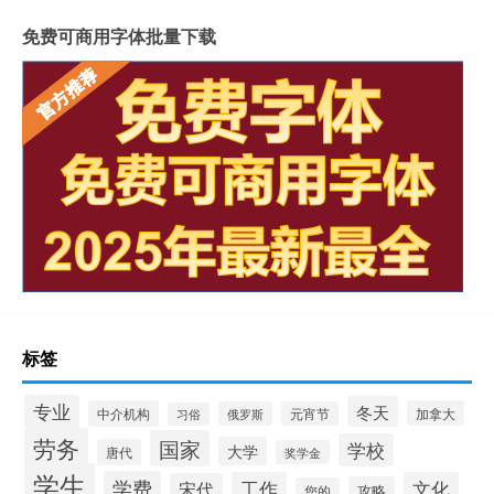
免费可商用字体批量下载
标签
专业
冬天
中介机构
加拿大
俄罗斯
元宵节
习俗
劳务
国家
学校
大学
唐代
奖学金
学生
学费
工作
文化
宋代
攻略
您的