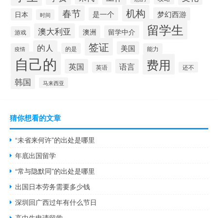
机构
春节
是一个
梦幻西游
日本
时间
留学生
澳大利亚
澳洲
留学中介
游戏
签证
的人
美国
的是
疫情
能力
自己的
费用
英国
语言
英语
还不
韩国
马来西亚
猜你想看的文章
“未省来何许”的出处是哪里
年底出国留学
“常与隐默同”的出处是哪里
出国日本劳务需要多少钱
深圳回广西过年有什么节日
高中生申请留学