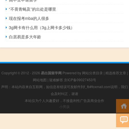
“不畏青蝇及”的出处是哪里
现在报考mba的人很多
3g网卡有什么用（3g上网卡多少钱）
白居易是多大年龄
Copyright © 2012 - 2026
易出国留学网
Powered by
网站分类目录
|
精选推荐文章
|
网站地图
|
疑难解答
京ICP备09027453号
声明：本站内容来自互联网，如信息有错误可发邮件到f_fb#foxmail.com说明，我们
会及时纠正，谢谢
本站仅为个人兴趣爱好，不接盈利性广告及商业合作
小男孩