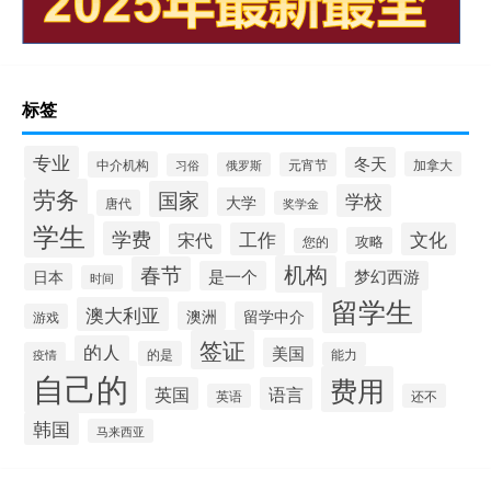
标签
专业
冬天
中介机构
加拿大
俄罗斯
元宵节
习俗
劳务
国家
学校
大学
唐代
奖学金
学生
学费
工作
文化
宋代
攻略
您的
机构
春节
是一个
梦幻西游
日本
时间
留学生
澳大利亚
澳洲
留学中介
游戏
签证
的人
美国
的是
疫情
能力
自己的
费用
英国
语言
英语
还不
韩国
马来西亚