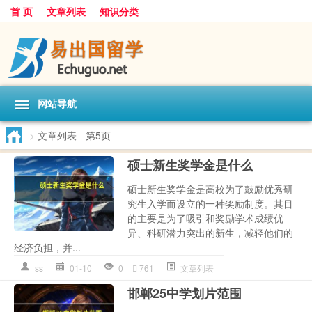
首 页
文章列表
知识分类
网站导航
>
文章列表
- 第5页
硕士新生奖学金是什么
硕士新生奖学金是高校为了鼓励优秀研
究生入学而设立的一种奖励制度。其目
的主要是为了吸引和奖励学术成绩优
异、科研潜力突出的新生，减轻他们的
经济负担，并...
ss
01-10
0
761
文章列表
邯郸25中学划片范围