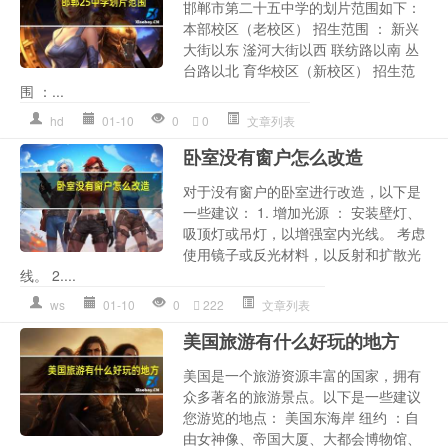
邯郸市第二十五中学的划片范围如下：
本部校区（老校区） 招生范围 ： 新兴
大街以东 滏河大街以西 联纺路以南 丛
台路以北 育华校区（新校区） 招生范
围 ：...
hd
01-10
0
0
文章列表
卧室没有窗户怎么改造
对于没有窗户的卧室进行改造，以下是
一些建议： 1. 增加光源 ： 安装壁灯、
吸顶灯或吊灯，以增强室内光线。 考虑
使用镜子或反光材料，以反射和扩散光
线。 2....
ws
01-10
0
222
文章列表
美国旅游有什么好玩的地方
美国是一个旅游资源丰富的国家，拥有
众多著名的旅游景点。以下是一些建议
您游览的地点： 美国东海岸 纽约 ：自
由女神像、帝国大厦、大都会博物馆、