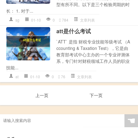
型有所不同。以下是三个检验周期的时
长： 1. 对于...
sg
01-10
0
784
文章列表
att是什么考试
`ATT` 是指 财税专业技能等级考试 （A
ccounting & Taxation Test），它是由
教育部考试中心主办的一个专业评测体
系，专门针对财税领域工作人员的职业
技能...
at
01-10
0
76
文章列表
上一页
下一页
☚