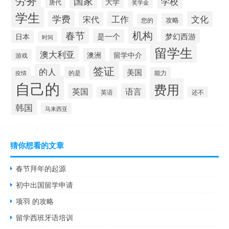
劳务
国家
学校
大学
唐代
奖学金
学生
学费
工作
文化
宋代
攻略
您的
机构
春节
是一个
梦幻西游
日本
时间
留学生
澳大利亚
澳洲
留学中介
游戏
签证
的人
美国
的是
疫情
能力
自己的
费用
英国
语言
英语
还不
韩国
马来西亚
猜你想看的文章
春节拜年的起源
初中出国留学申请
项羽 的攻略
留学西班牙语培训