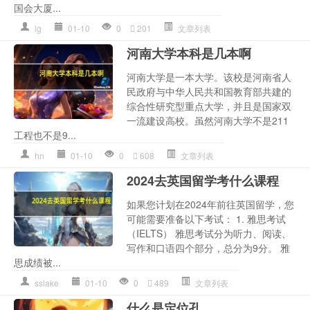
国会大厦...
lg
01-10
0
201
文章列表
河南大学本科是几本啊
河南大学是一本大学。该校是河南省人
民政府与中华人民共和国教育部共建的
综合性研究型重点大学，并且是国家双
一流建设高校。虽然河南大学不是211
工程也不是9...
hn
01-10
0
608
文章列表
2024去英国留学考什么课程
如果您计划在2024年前往英国留学，您
可能需要准备以下考试： 1. 雅思考试
（IELTS） 雅思考试分为听力、阅读、
写作和口语四个部分，总分为9分。 雅
思成绩被...
sslake
01-10
0
489
文章列表
什么是定位孔