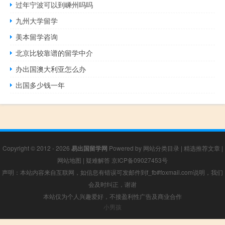
过年宁波可以到嵊州吗吗
九州大学留学
美本留学咨询
北京比较靠谱的留学中介
办出国澳大利亚怎么办
出国多少钱一年
Copyright © 2012 - 2026
易出国留学网
Powered by
网站分类目录
|
精选推荐文章
|
网站地图
|
疑难解答
京ICP备09027453号
声明：本站内容来自互联网，如信息有错误可发邮件到f_fb#foxmail.com说明，我们
会及时纠正，谢谢
本站仅为个人兴趣爱好，不接盈利性广告及商业合作
小男孩