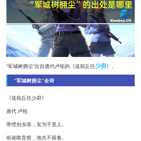
少府
“军城树拥尘”出自唐代卢纶的《送宛丘任
》。
“军城树拥尘”全诗
《送宛丘任少府》
唐代 卢纶
带绶别乡亲，东为千里人。
俗讹唯竞祭，地古不留春。