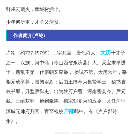
野戍云藏火，军城树拥尘。
少年何所重，才子又清贫。
作者简介(卢纶)
大历
卢纶（约737-约799），字允言，唐代诗人，
十才子
之一，汉族，河中蒲（今山西省永济县）人。天宝末举进
士，遇乱不第；代宗朝又应举， 屡试不第。大历六年，宰
相元载举荐，授阌乡尉；后由王缙荐为集贤学士，秘书省
校书郎，升监察御史。出为陕府户曹、河南密县令。后元
载、王缙获罪，遭到牵连。德宗朝复为昭应令，又任河中
户部
浑瑊元帅府判官，官至检校
郎中。有《卢户部诗
集》。