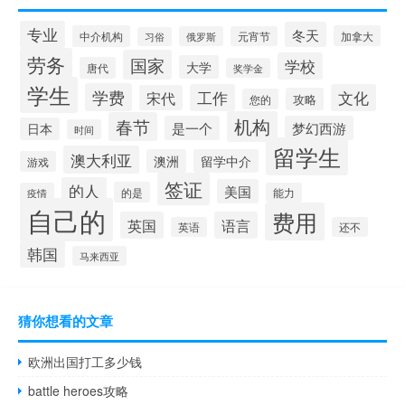
专业
冬天
中介机构
加拿大
俄罗斯
元宵节
习俗
劳务
国家
学校
大学
唐代
奖学金
学生
学费
工作
文化
宋代
攻略
您的
机构
春节
是一个
梦幻西游
日本
时间
留学生
澳大利亚
澳洲
留学中介
游戏
签证
的人
美国
的是
疫情
能力
自己的
费用
英国
语言
英语
还不
韩国
马来西亚
猜你想看的文章
欧洲出国打工多少钱
battle heroes攻略