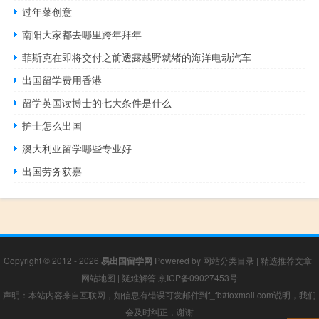
过年菜创意
南阳大家都去哪里跨年拜年
菲斯克在即将交付之前透露越野就绪的海洋电动汽车
出国留学费用香港
留学英国读博士的七大条件是什么
护士怎么出国
澳大利亚留学哪些专业好
出国劳务获嘉
Copyright © 2012 - 2026
易出国留学网
Powered by
网站分类目录
|
精选推荐文章
|
网站地图
|
疑难解答
京ICP备09027453号
声明：本站内容来自互联网，如信息有错误可发邮件到f_fb#foxmail.com说明，我们
会及时纠正，谢谢